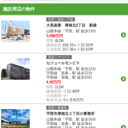
施設周辺の物件
売買｜新築一戸建
大英産業 厚南北2丁目 新築
山陽本線「宇部」駅 徒歩13分
3,098万円
間取:
4LDK
建物面積:
104.33㎡ / 31.55坪
土地面積:
167.38㎡ / 50.63坪
賃貸｜アパート
セジュールモンピⅡ
山陽本線「宇部」駅 徒歩12分
宇部線「岩鼻」駅 徒歩37分
宇部線「居能」駅 徒歩53分
4.95万円
間取:
1LDK
建物面積:
- / 12.48坪
土地面積:
- / -
敷金/礼金:
0ヶ月/6万円
売買｜事務所
宇部市厚南北２丁目の事務所
山陽本線「宇部」駅 徒歩16分
宇部線「岩鼻」駅 徒歩36分
小野田線「目出」駅 徒歩44分