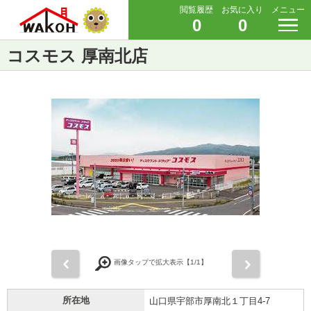
閲覧履歴
お気に入り
メニュー
0
0
コスモス 厚南北店
前
次
画像タップで拡大表示【
1
/1】
所在地
山口県宇部市厚南北１丁目4-7