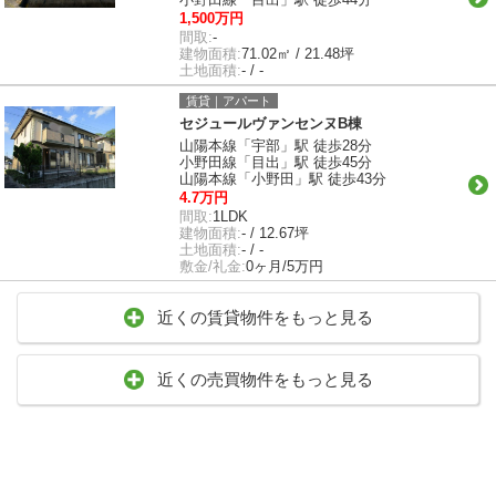
1,500万円
間取:
-
建物面積:
71.02㎡ / 21.48坪
土地面積:
- / -
賃貸｜アパート
セジュールヴァンセンヌB棟
山陽本線「宇部」駅 徒歩28分
小野田線「目出」駅 徒歩45分
山陽本線「小野田」駅 徒歩43分
4.7万円
間取:
1LDK
建物面積:
- / 12.67坪
土地面積:
- / -
敷金/礼金:
0ヶ月/5万円
近くの賃貸物件をもっと見る
近くの売買物件をもっと見る