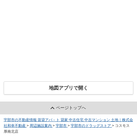
地図アプリで開く
ページトップへ
宇部市の不動産情報 賃貸アパ－ト 貸家 中古住宅 中古マンション 土地｜株式会
社和幸不動産
>
周辺施設案内
>
宇部市
>
宇部市のドラッグストア
>
コスモス
厚南北店