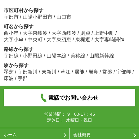
市区町村から探す
宇部市
/
山陽小野田市
/
山口市
町名から探す
西小串
/
大字東岐波
/
大字西岐波
/
則貞
/
上野中町
/
大字小串
/
中央町
/
大字東須恵
/
東梶返
/
大字妻崎開作
路線から探す
宇部線
/
小野田線
/
山陽本線
/
美祢線
/
山陽新幹線
駅から探す
琴芝
/
宇部新川
/
東新川
/
草江
/
居能
/
岩鼻
/
常盤
/
宇部岬
/
床波
/
宇部
電話でお問い合わせ
営業時間：
9：00-17：45
定休日：
水曜日・祝日
ホーム
会社概要