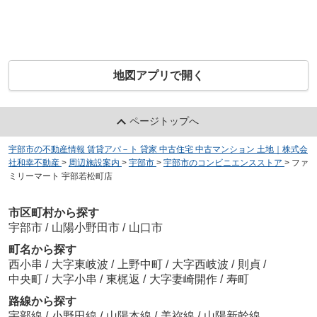
地図アプリで開く
ページトップへ
宇部市の不動産情報 賃貸アパ－ト 貸家 中古住宅 中古マンション 土地｜株式会
社和幸不動産
>
周辺施設案内
>
宇部市
>
宇部市のコンビニエンスストア
>
ファ
ミリーマート 宇部若松町店
市区町村から探す
宇部市
/
山陽小野田市
/
山口市
町名から探す
西小串
/
大字東岐波
/
上野中町
/
大字西岐波
/
則貞
/
中央町
/
大字小串
/
東梶返
/
大字妻崎開作
/
寿町
路線から探す
宇部線
/
小野田線
/
山陽本線
/
美祢線
/
山陽新幹線