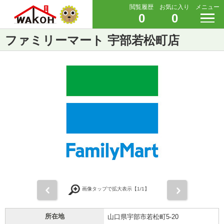
閲覧履歴
お気に入り
メニュー
0
0
ファミリーマート 宇部若松町店
前
次
画像タップで拡大表示【
1
/1】
所在地
山口県宇部市若松町5-20