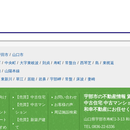
野田市
/
山口市
町
/
中央町
/
大字東岐波
/
則貞
/
寿町
/
常盤台
/
西琴芝
/
島
/
東梶返
線
/
山陽本線
東新川
/
草江
/
居能
/
岩鼻
/
宇部岬
/
常盤
/
床波
/
妻崎
宇部市の不動産情報 
向け
【売買】中古住宅
お問い合わせ
中古住宅 中古マンシ
【売買】中古マン
お客様の声
和幸不動産にお任せ
ント
ション
周辺施設検索
山口県宇部市寿町1-3-13 和
ート
【売買】新築戸建
TEL:0836-22-6336
すめ
て