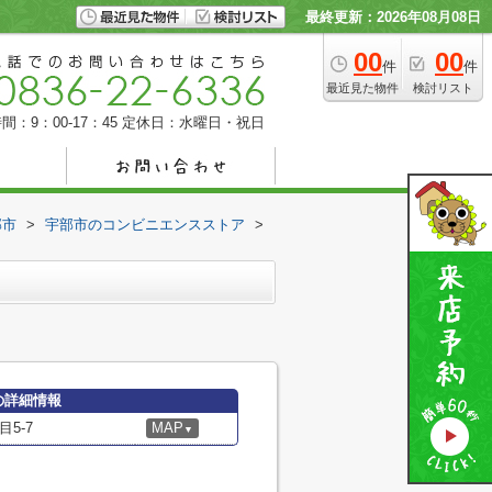
最終更新：2026年08月08日
00
00
件
件
最近見た物件
検討リスト
間：9：00-17：45
定休日：水曜日・祝日
部市
>
宇部市のコンビニエンスストア
>
の詳細情報
5-7
MAP
▼