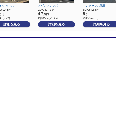
イツ カリス
メゾンフレンズ
フレグランス恩田
/60.43㎡
2DK/42.72㎡
3DK/54.38㎡
4.7
5
万円
万円
万円
4m／7分
約1050m／14分
約456m／6分
詳細を見る
詳細を見る
詳細を見る