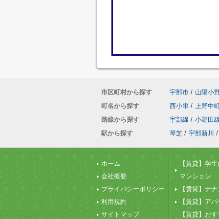
市区町村から探す
宇部市
/
山陽小
町名から探す
西小串
/
上野中
路線から探す
宇部線
/
小野田
駅から探す
琴芝
/
宇部新川
/
ホーム
【賃貸】学生
会社概要
マンション
プライバシーポリシー
【賃貸】テナ
利用規約
【賃貸】アパ
サイトマップ
【賃貸】おす