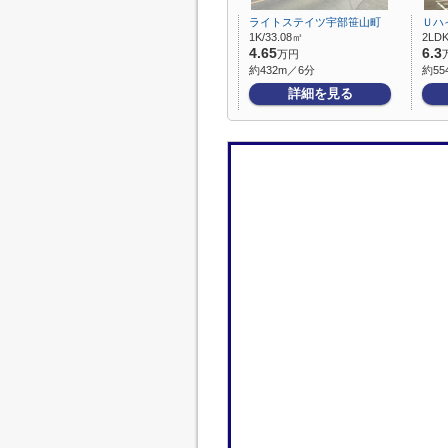
ライトステイツ宇部笹山町
Ｕハ
1K/33.08㎡
2LDK
4.65
6.3
万円
約432m／6分
約55
詳細を見る