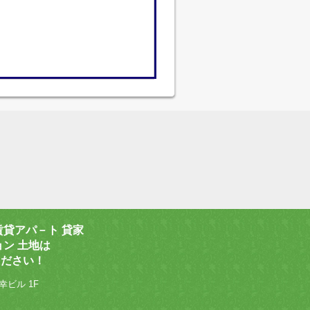
賃貸アパ－ト 貸家
ョン 土地は
ください！
幸ビル 1F