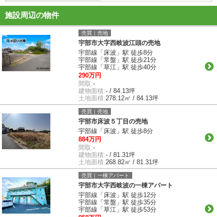
施設周辺の物件
売買｜売地
宇部市大字西岐波江頭の売地
宇部線「床波」駅 徒歩8分
宇部線「常盤」駅 徒歩21分
宇部線「草江」駅 徒歩40分
290万円
間取:
-
建物面積:
- / 84.13坪
土地面積:
278.12㎡ / 84.13坪
売買｜売地
宇部市床波５丁目の売地
宇部線「床波」駅 徒歩8分
884万円
間取:
-
建物面積:
- / 81.31坪
土地面積:
268.82㎡ / 81.31坪
売買｜一棟アパート
宇部市大字西岐波の一棟アパート
宇部線「床波」駅 徒歩12分
宇部線「常盤」駅 徒歩35分
宇部線「草江」駅 徒歩53分