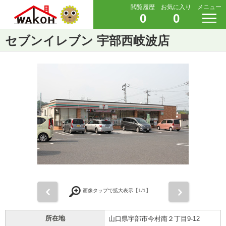
閲覧履歴
お気に入り
メニュー
0
0
セブンイレブン 宇部西岐波店
前
次
画像タップで拡大表示【
1
/1】
所在地
山口県宇部市今村南２丁目9-12