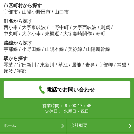
市区町村から探す
宇部市
/
山陽小野田市
/
山口市
町名から探す
西小串
/
大字東岐波
/
上野中町
/
大字西岐波
/
則貞
/
中央町
/
大字小串
/
東梶返
/
大字妻崎開作
/
寿町
路線から探す
宇部線
/
小野田線
/
山陽本線
/
美祢線
/
山陽新幹線
駅から探す
琴芝
/
宇部新川
/
東新川
/
草江
/
居能
/
岩鼻
/
宇部岬
/
常盤
/
床波
/
宇部
電話でお問い合わせ
営業時間：
9：00-17：45
定休日：
水曜日・祝日
ホーム
会社概要