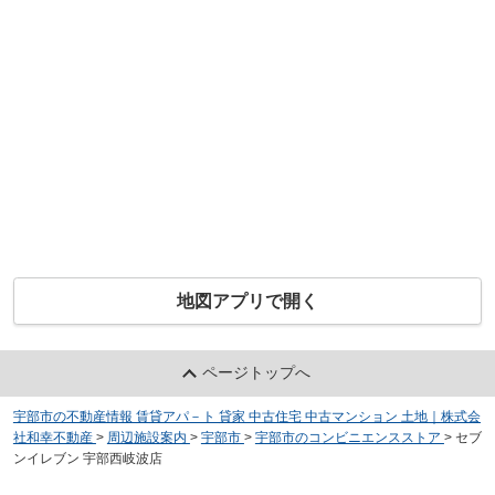
地図アプリで開く
ページトップへ
宇部市の不動産情報 賃貸アパ－ト 貸家 中古住宅 中古マンション 土地｜株式会
社和幸不動産
>
周辺施設案内
>
宇部市
>
宇部市のコンビニエンスストア
>
セブ
ンイレブン 宇部西岐波店