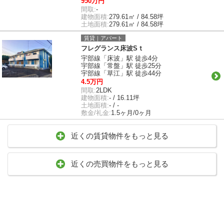
950万円
間取:
-
建物面積:
279.61㎡ / 84.58坪
土地面積:
279.61㎡ / 84.58坪
賃貸｜アパート
フレグランス床波Sｔ
宇部線「床波」駅 徒歩4分
宇部線「常盤」駅 徒歩25分
宇部線「草江」駅 徒歩44分
4.5万円
間取:
2LDK
建物面積:
- / 16.11坪
土地面積:
- / -
敷金/礼金:
1.5ヶ月/0ヶ月
近くの賃貸物件をもっと見る
近くの売買物件をもっと見る