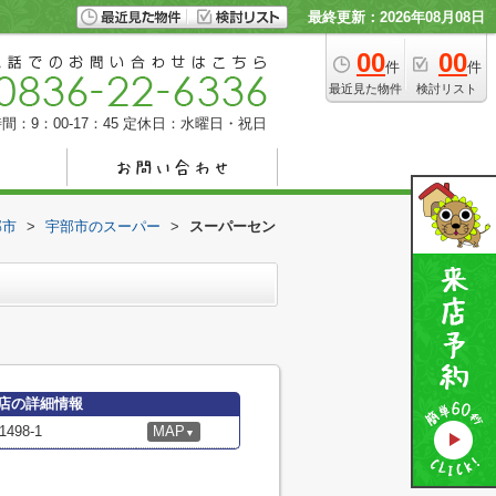
最終更新：2026年08月08日
00
00
件
件
最近見た物件
検討リスト
間：9：00-17：45
定休日：水曜日・祝日
部市
>
宇部市のスーパー
>
スーパーセン
店の詳細情報
98-1
MAP
▼