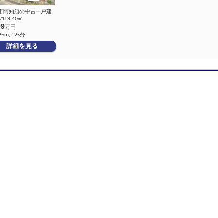
市阿知須の中古一戸建
/119.40㎡
99
万円
25m／25分
詳細を見る