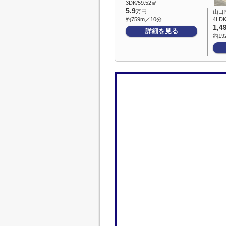
3DK/59.52㎡
5.9
万円
山口
約759m／10分
4LDK
1,4
詳細を見る
約19