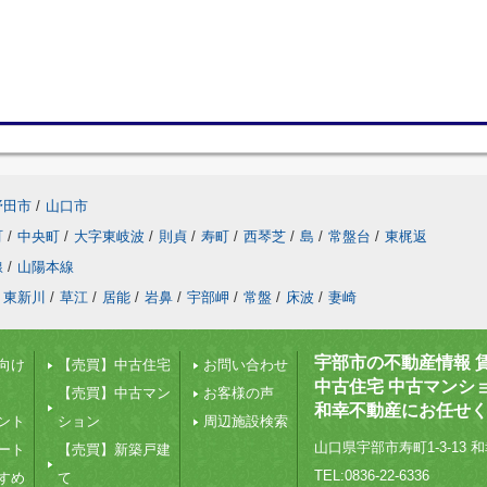
野田市
/
山口市
町
/
中央町
/
大字東岐波
/
則貞
/
寿町
/
西琴芝
/
島
/
常盤台
/
東梶返
線
/
山陽本線
東新川
/
草江
/
居能
/
岩鼻
/
宇部岬
/
常盤
/
床波
/
妻崎
宇部市の不動産情報 
向け
【売買】中古住宅
お問い合わせ
中古住宅 中古マンシ
【売買】中古マン
お客様の声
和幸不動産にお任せ
ント
ション
周辺施設検索
山口県宇部市寿町1-3-13 和
ート
【売買】新築戸建
TEL:0836-22-6336
すめ
て