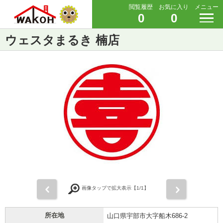
閲覧履歴
お気に入り
メニュー
0
0
ウェスタまるき 楠店
前
次
画像タップで拡大表示【
1
/1】
所在地
山口県宇部市大字船木686-2