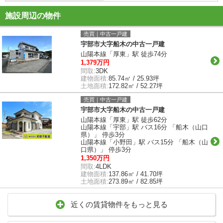
施設周辺の物件
売買｜中古一戸建
宇部市大字船木の中古一戸建
山陽本線「厚東」駅 徒歩74分
1,379万円
間取:
3DK
建物面積:
85.74㎡ / 25.93坪
土地面積:
172.82㎡ / 52.27坪
売買｜中古一戸建
宇部市大字船木の中古一戸建
山陽本線「厚東」駅 徒歩62分
山陽本線「宇部」駅 バス16分 「船木（山口
県）」 停歩3分
山陽本線「小野田」駅 バス15分 「船木（山
口県）」 停歩3分
1,350万円
間取:
4LDK
建物面積:
137.86㎡ / 41.70坪
土地面積:
273.89㎡ / 82.85坪
近くの賃貸物件をもっと見る