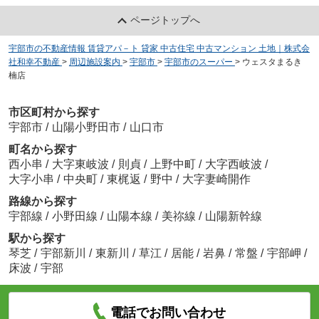
ページトップへ
宇部市の不動産情報 賃貸アパ－ト 貸家 中古住宅 中古マンション 土地｜株式会
社和幸不動産
>
周辺施設案内
>
宇部市
>
宇部市のスーパー
>
ウェスタまるき
楠店
市区町村から探す
宇部市
/
山陽小野田市
/
山口市
町名から探す
西小串
/
大字東岐波
/
則貞
/
上野中町
/
大字西岐波
/
大字小串
/
中央町
/
東梶返
/
野中
/
大字妻崎開作
路線から探す
宇部線
/
小野田線
/
山陽本線
/
美祢線
/
山陽新幹線
駅から探す
琴芝
/
宇部新川
/
東新川
/
草江
/
居能
/
岩鼻
/
常盤
/
宇部岬
/
床波
/
宇部
電話でお問い合わせ