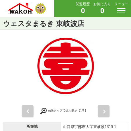
閲覧履歴
お気に入り
メニュー
0
0
ウェスタまるき 東岐波店
前
次
画像タップで拡大表示【
1
/1】
所在地
山口県宇部市大字東岐波1319-1