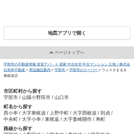
地図アプリで開く
ページトップへ
宇部市の不動産情報 賃貸アパ－ト 貸家 中古住宅 中古マンション 土地｜株式会
社和幸不動産
>
周辺施設案内
>
宇部市
>
宇部市のスーパー
>
ウェスタまるき
東岐波店
市区町村から探す
宇部市
/
山陽小野田市
/
山口市
町名から探す
西小串
/
大字東岐波
/
上野中町
/
大字西岐波
/
則貞
/
中央町
/
大字小串
/
東梶返
/
大字妻崎開作
/
寿町
路線から探す