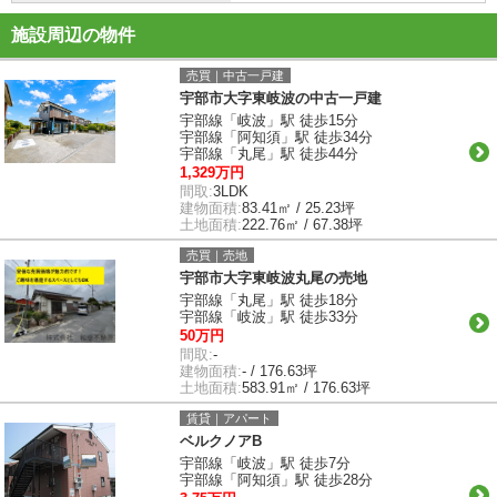
施設周辺の物件
売買｜中古一戸建
宇部市大字東岐波の中古一戸建
宇部線「岐波」駅 徒歩15分
宇部線「阿知須」駅 徒歩34分
宇部線「丸尾」駅 徒歩44分
1,329万円
間取:
3LDK
建物面積:
83.41㎡ / 25.23坪
土地面積:
222.76㎡ / 67.38坪
売買｜売地
宇部市大字東岐波丸尾の売地
宇部線「丸尾」駅 徒歩18分
宇部線「岐波」駅 徒歩33分
50万円
間取:
-
建物面積:
- / 176.63坪
土地面積:
583.91㎡ / 176.63坪
賃貸｜アパート
ベルクノアB
宇部線「岐波」駅 徒歩7分
宇部線「阿知須」駅 徒歩28分