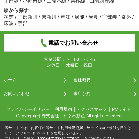
宇部線
/
小野田線
/
山陽本線
/
美祢線
/
山陽新幹線
駅から探す
琴芝
/
宇部新川
/
東新川
/
草江
/
居能
/
岩鼻
/
宇部岬
/
常盤
/
床波
/
宇部
電話でお問い合わせ
営業時間：
9：00-17：45
定休日：
水曜日・祝日
ホーム
会社概要
お問い合わせ
来店予約
プライバシーポリシー
利用規約
アクセスマップ
PCサイト
Copyright(c) 株式会社 和幸不動産 All rights reserved.
当サイトでは、お客様の当サイト利用状況把握、サービス向上検討を目的と
して、クッキー（Cookie）を使用しています。
詳しくは、当社の
「Cookieの取扱いについて」
をご確認ください。