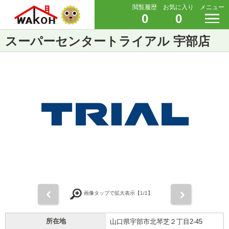
閲覧履歴
お気に入り
メニュー
0
0
スーパーセンタートライアル 宇部店
前
次
画像タップで拡大表示【
1
/1】
所在地
山口県宇部市北琴芝２丁目2-45