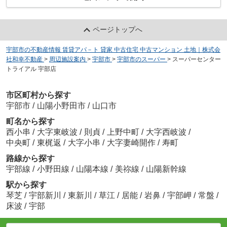
ページトップへ
宇部市の不動産情報 賃貸アパ－ト 貸家 中古住宅 中古マンション 土地｜株式会
社和幸不動産
>
周辺施設案内
>
宇部市
>
宇部市のスーパー
>
スーパーセンター
トライアル 宇部店
市区町村から探す
宇部市
/
山陽小野田市
/
山口市
町名から探す
西小串
/
大字東岐波
/
則貞
/
上野中町
/
大字西岐波
/
中央町
/
東梶返
/
大字小串
/
大字妻崎開作
/
寿町
路線から探す
宇部線
/
小野田線
/
山陽本線
/
美祢線
/
山陽新幹線
駅から探す
琴芝
/
宇部新川
/
東新川
/
草江
/
居能
/
岩鼻
/
宇部岬
/
常盤
/
床波
/
宇部