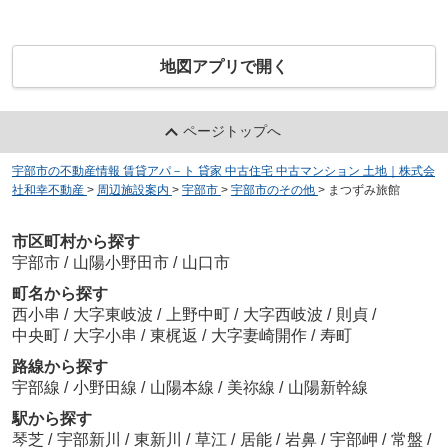
地図アプリで開く
ページトップへ
宇部市の不動産情報 賃貸アパ－ト 貸家 中古住宅 中古マンション 土地｜株式会
社和幸不動産
>
周辺施設案内
>
宇部市
>
宇部市のその他
>
まつずみ旅館
市区町村から探す
宇部市
/
山陽小野田市
/
山口市
町名から探す
西小串
/
大字東岐波
/
上野中町
/
大字西岐波
/
則貞
/
中央町
/
大字小串
/
東梶返
/
大字妻崎開作
/
寿町
路線から探す
宇部線
/
小野田線
/
山陽本線
/
美祢線
/
山陽新幹線
駅から探す
琴芝
/
宇部新川
/
東新川
/
草江
/
居能
/
岩鼻
/
宇部岬
/
常盤
/