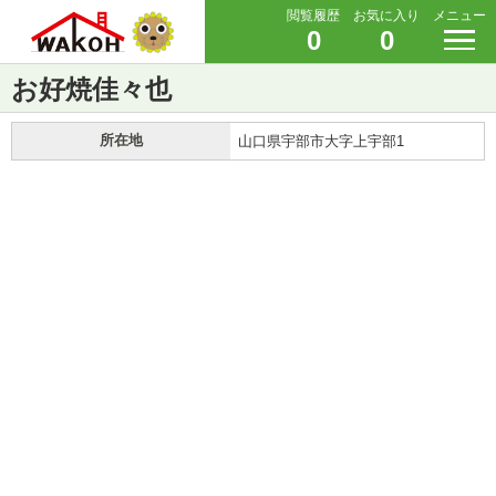
閲覧履歴
お気に入り
メニュー
0
0
お好焼佳々也
所在地
山口県宇部市大字上宇部1