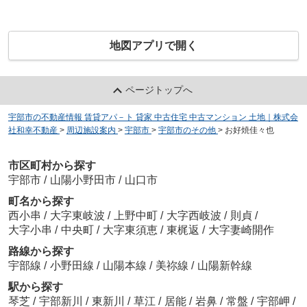
地図アプリで開く
ページトップへ
宇部市の不動産情報 賃貸アパ－ト 貸家 中古住宅 中古マンション 土地｜株式会
社和幸不動産
>
周辺施設案内
>
宇部市
>
宇部市のその他
>
お好焼佳々也
市区町村から探す
宇部市
/
山陽小野田市
/
山口市
町名から探す
西小串
/
大字東岐波
/
上野中町
/
大字西岐波
/
則貞
/
大字小串
/
中央町
/
大字東須恵
/
東梶返
/
大字妻崎開作
路線から探す
宇部線
/
小野田線
/
山陽本線
/
美祢線
/
山陽新幹線
駅から探す
琴芝
/
宇部新川
/
東新川
/
草江
/
居能
/
岩鼻
/
常盤
/
宇部岬
/