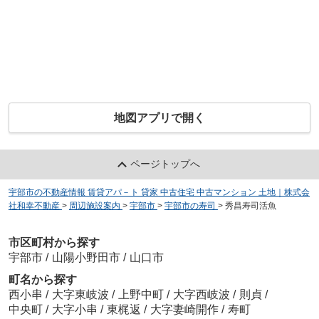
地図アプリで開く
ページトップへ
宇部市の不動産情報 賃貸アパ－ト 貸家 中古住宅 中古マンション 土地｜株式会
社和幸不動産
>
周辺施設案内
>
宇部市
>
宇部市の寿司
>
秀昌寿司活魚
市区町村から探す
宇部市
/
山陽小野田市
/
山口市
町名から探す
西小串
/
大字東岐波
/
上野中町
/
大字西岐波
/
則貞
/
中央町
/
大字小串
/
東梶返
/
大字妻崎開作
/
寿町