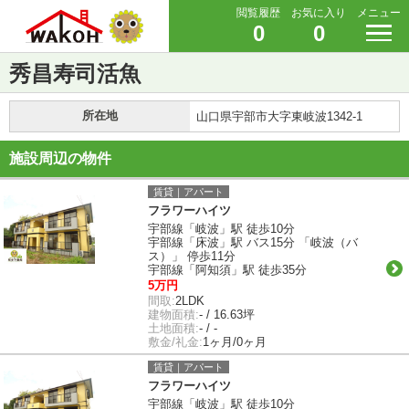
閲覧履歴
お気に入り
メニュー
0
0
秀昌寿司活魚
所在地
山口県宇部市大字東岐波1342-1
施設周辺の物件
賃貸｜アパート
フラワーハイツ
宇部線「岐波」駅 徒歩10分
宇部線「床波」駅 バス15分 「岐波（バ
ス）」 停歩11分
宇部線「阿知須」駅 徒歩35分
5万円
間取:
2LDK
建物面積:
- / 16.63坪
土地面積:
- / -
敷金/礼金:
1ヶ月/0ヶ月
賃貸｜アパート
フラワーハイツ
宇部線「岐波」駅 徒歩10分