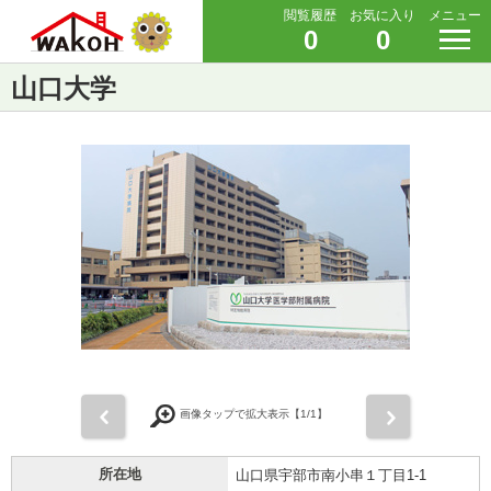
閲覧履歴
お気に入り
メニュー
0
0
山口大学
前
次
画像タップで拡大表示【
1
/1】
所在地
山口県宇部市南小串１丁目1-1