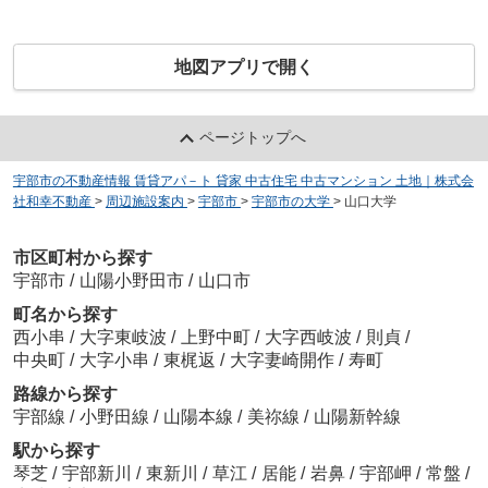
地図アプリで開く
ページトップへ
宇部市の不動産情報 賃貸アパ－ト 貸家 中古住宅 中古マンション 土地｜株式会
社和幸不動産
>
周辺施設案内
>
宇部市
>
宇部市の大学
>
山口大学
市区町村から探す
宇部市
/
山陽小野田市
/
山口市
町名から探す
西小串
/
大字東岐波
/
上野中町
/
大字西岐波
/
則貞
/
中央町
/
大字小串
/
東梶返
/
大字妻崎開作
/
寿町
路線から探す
宇部線
/
小野田線
/
山陽本線
/
美祢線
/
山陽新幹線
駅から探す
琴芝
/
宇部新川
/
東新川
/
草江
/
居能
/
岩鼻
/
宇部岬
/
常盤
/