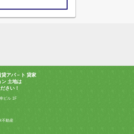
賃貸アパ－ト 貸家
ョン 土地は
ください！
幸ビル 1F
 和幸不動産