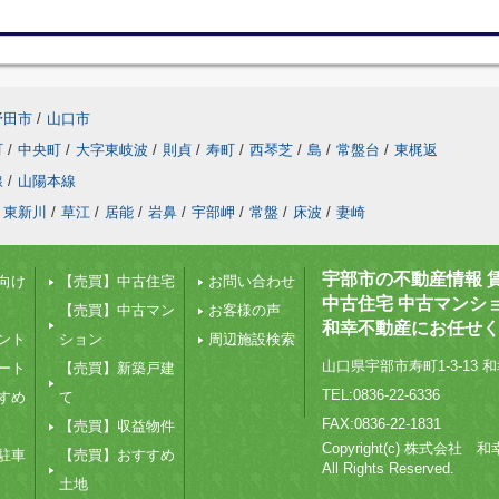
野田市
/
山口市
町
/
中央町
/
大字東岐波
/
則貞
/
寿町
/
西琴芝
/
島
/
常盤台
/
東梶返
線
/
山陽本線
東新川
/
草江
/
居能
/
岩鼻
/
宇部岬
/
常盤
/
床波
/
妻崎
宇部市の不動産情報 
向け
【売買】中古住宅
お問い合わせ
中古住宅 中古マンシ
【売買】中古マン
お客様の声
和幸不動産にお任せ
ント
ション
周辺施設検索
山口県宇部市寿町1-3-13 和
ート
【売買】新築戸建
TEL:0836-22-6336
すめ
て
FAX:0836-22-1831
【売買】収益物件
Copyright(c) 株式会社
駐車
【売買】おすすめ
All Rights Reserved.
土地