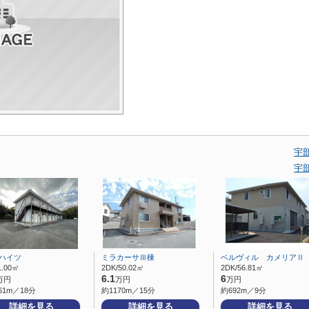
宇
宇
Uハイツ
ミラカーサⅢ棟
ベルヴィル カメリアⅡ
1.00㎡
2DK/50.02㎡
2DK/56.81㎡
6.1
6
万円
万円
万円
61m／18分
約1170m／15分
約692m／9分
詳細を見る
詳細を見る
詳細を見る