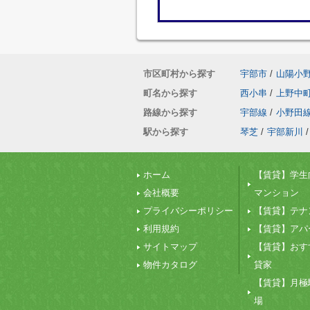
市区町村から探す
宇部市
/
山陽小
町名から探す
西小串
/
上野中
路線から探す
宇部線
/
小野田
駅から探す
琴芝
/
宇部新川
/
ホーム
【賃貸】学生
会社概要
マンション
プライバシーポリシー
【賃貸】テナ
利用規約
【賃貸】アパ
サイトマップ
【賃貸】おす
物件カタログ
貸家
【賃貸】月極
場