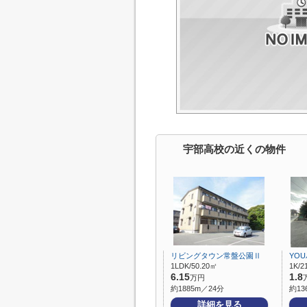
宇部高校の近くの物件
リビングタウン常盤公園Ⅱ
YO
1LDK/50.20㎡
1K/2
6.15
1.8
万円
約1885m／24分
約13
詳細を見る