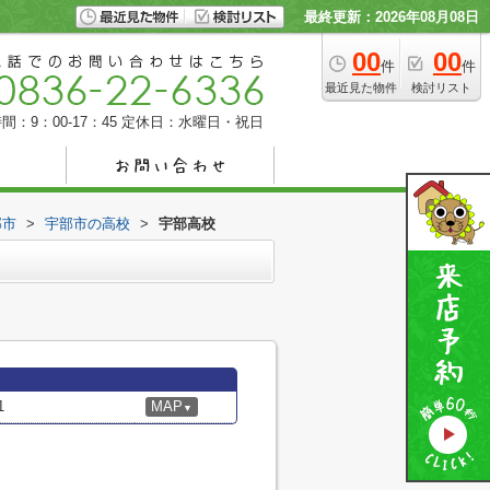
最終更新：2026年08月08日
00
00
件
件
最近見た物件
検討リスト
間：9：00-17：45
定休日：水曜日・祝日
部市
>
宇部市の高校
>
宇部高校
1
MAP
▼