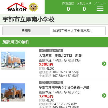
閲覧履歴
お気に入り
メニュー
0
0
宇部市立厚南小学校
所在地
山口県宇部市大字東須恵234
施設周辺の物件
売買｜新築一戸建
大英産業 厚南北2丁目 新築
山陽本線「宇部」駅 徒歩13分
3,098万円
間取:
4LDK
建物面積:
104.33㎡ / 31.55坪
土地面積:
167.38㎡ / 50.63坪
売買｜新築一戸建
宇部市厚南中央５丁目の新築一戸建
山陽本線「宇部」駅 徒歩21分
3,298万円
間取:
4LDK
建物面積:
84.18㎡ / 25.46坪
土地面積:
260.85㎡ / 78.90坪