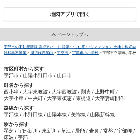
地図アプリで開く
ページトップへ
宇部市の不動産情報 賃貸アパ－ト 貸家 中古住宅 中古マンション 土地｜株式会
社和幸不動産
>
周辺施設案内
>
宇部市
>
宇部市の小学校
>
宇部市立厚南小学校
市区町村から探す
宇部市
/
山陽小野田市
/
山口市
町名から探す
西小串
/
大字東岐波
/
大字西岐波
/
則貞
/
上野中町
/
大字小串
/
中央町
/
大字東須恵
/
東梶返
/
大字妻崎開作
路線から探す
宇部線
/
小野田線
/
山陽本線
/
美祢線
/
山陽新幹線
駅から探す
琴芝
/
宇部新川
/
東新川
/
草江
/
居能
/
岩鼻
/
常盤
/
宇部岬
/
床波
/
宇部