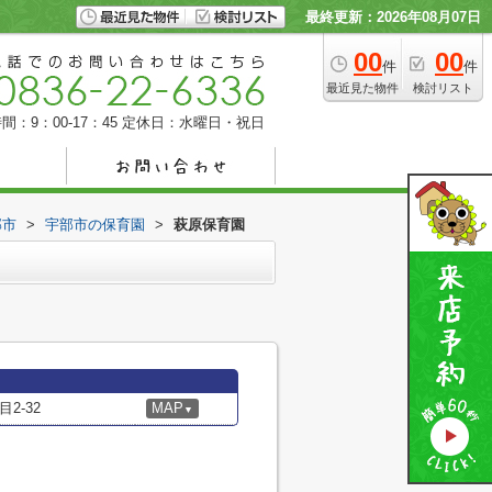
最終更新：2026年08月07日
00
00
件
件
最近見た物件
検討リスト
間：9：00-17：45
定休日：水曜日・祝日
部市
>
宇部市の保育園
>
萩原保育園
2-32
MAP
▼