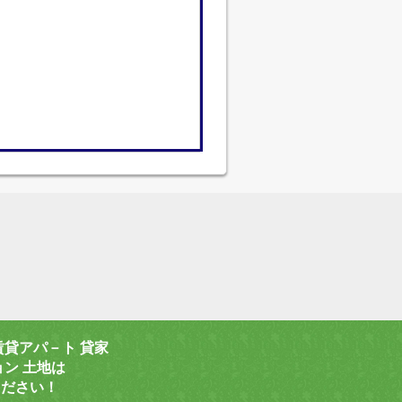
賃貸アパ－ト 貸家
ョン 土地は
ください！