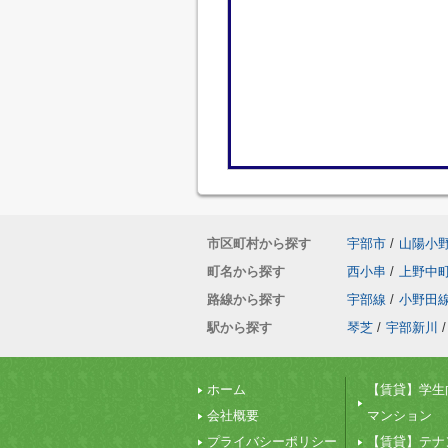
市区町村から探す
宇部市
/
山陽小
町名から探す
西小串
/
上野中
路線から探す
宇部線
/
小野田
駅から探す
琴芝
/
宇部新川
/
ホーム
【賃貸】学生
会社概要
マンション
プライバシーポリシー
【賃貸】テナ