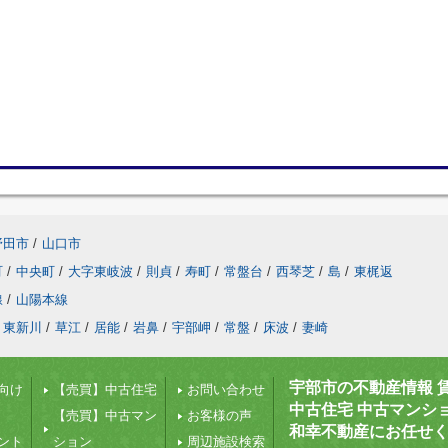
野田市
/
山口市
町
/
中央町
/
大字東岐波
/
則貞
/
寿町
/
常盤台
/
西琴芝
/
島
/
東梶返
線
/
山陽本線
東新川
/
草江
/
居能
/
岩鼻
/
宇部岬
/
常盤
/
床波
/
妻崎
宇部市の不動産情報 
向け
【売買】中古住宅
お問い合わせ
中古住宅 中古マンシ
【売買】中古マン
お客様の声
和幸不動産にお任せ
ント
ション
周辺施設検索