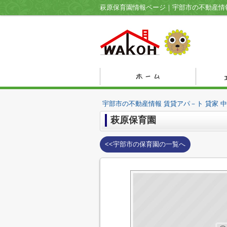
宇部市の不動産情報 賃貸アパ－ト 貸家 
萩原保育園
<<宇部市の保育園の一覧へ