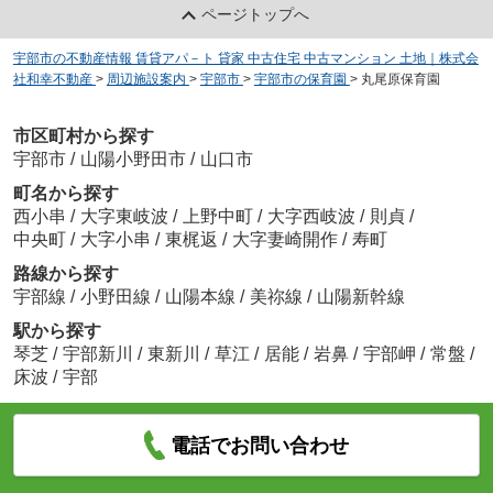
ページトップへ
宇部市の不動産情報 賃貸アパ－ト 貸家 中古住宅 中古マンション 土地｜株式会
社和幸不動産
>
周辺施設案内
>
宇部市
>
宇部市の保育園
>
丸尾原保育園
市区町村から探す
宇部市
/
山陽小野田市
/
山口市
町名から探す
西小串
/
大字東岐波
/
上野中町
/
大字西岐波
/
則貞
/
中央町
/
大字小串
/
東梶返
/
大字妻崎開作
/
寿町
路線から探す
宇部線
/
小野田線
/
山陽本線
/
美祢線
/
山陽新幹線
駅から探す
琴芝
/
宇部新川
/
東新川
/
草江
/
居能
/
岩鼻
/
宇部岬
/
常盤
/
床波
/
宇部
電話でお問い合わせ