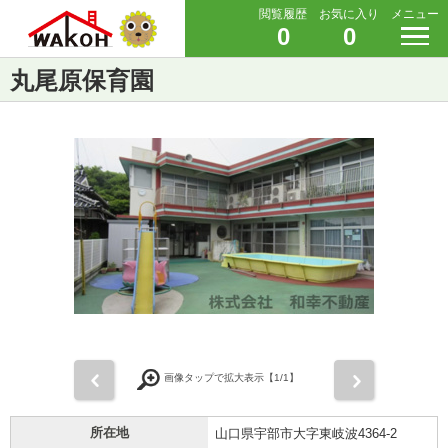
閲覧履歴
お気に入り
メニュー
0
0
丸尾原保育園
前
次
画像タップで拡大表示【
1
/1】
所在地
山口県宇部市大字東岐波4364-2