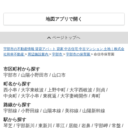
地図アプリで開く
ページトップへ
宇部市の不動産情報 賃貸アパ－ト 貸家 中古住宅 中古マンション 土地｜株式会
社和幸不動産
>
周辺施設案内
>
宇部市
>
宇部市の保育園
>
命信寺保育園
市区町村から探す
宇部市
/
山陽小野田市
/
山口市
町名から探す
西小串
/
大字東岐波
/
上野中町
/
大字西岐波
/
則貞
/
中央町
/
大字小串
/
東梶返
/
大字妻崎開作
/
寿町
路線から探す
宇部線
/
小野田線
/
山陽本線
/
美祢線
/
山陽新幹線
駅から探す
琴芝
/
宇部新川
/
東新川
/
草江
/
居能
/
岩鼻
/
宇部岬
/
常盤
/