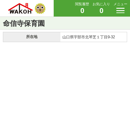
閲覧履歴
お気に入り
メニュー
0
0
命信寺保育園
所在地
山口県宇部市北琴芝１丁目9-32