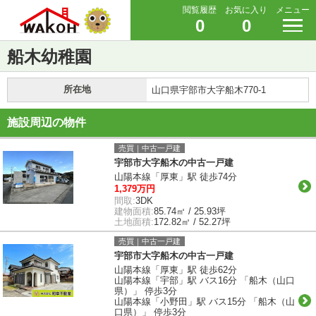
閲覧履歴
お気に入り
メニュー
0
0
船木幼稚園
所在地
山口県宇部市大字船木770-1
施設周辺の物件
売買｜中古一戸建
宇部市大字船木の中古一戸建
山陽本線「厚東」駅 徒歩74分
1,379万円
間取:
3DK
建物面積:
85.74㎡ / 25.93坪
土地面積:
172.82㎡ / 52.27坪
売買｜中古一戸建
宇部市大字船木の中古一戸建
山陽本線「厚東」駅 徒歩62分
山陽本線「宇部」駅 バス16分 「船木（山口
県）」 停歩3分
山陽本線「小野田」駅 バス15分 「船木（山
口県）」 停歩3分