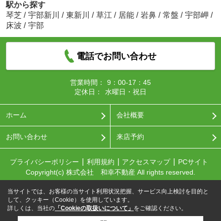
駅から探す
琴芝
/
宇部新川
/
東新川
/
草江
/
居能
/
岩鼻
/
常盤
/
宇部岬
/
床波
/
宇部
電話でお問い合わせ
営業時間：
9：00-17：45
定休日：
水曜日・祝日
ホーム
会社概要
お問い合わせ
来店予約
プライバシーポリシー
利用規約
アクセスマップ
PCサイト
Copyright(c) 株式会社 和幸不動産 All rights reserved.
当サイトでは、お客様の当サイト利用状況把握、サービス向上検討を目的と
して、クッキー（Cookie）を使用しています。
詳しくは、当社の
「Cookieの取扱いについて」
をご確認ください。