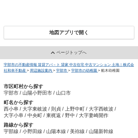
地図アプリで開く
ページトップへ
宇部市の不動産情報 賃貸アパ－ト 貸家 中古住宅 中古マンション 土地｜株式会
社和幸不動産
>
周辺施設案内
>
宇部市
>
宇部市の幼稚園
>
船木幼稚園
市区町村から探す
宇部市
/
山陽小野田市
/
山口市
町名から探す
西小串
/
大字東岐波
/
則貞
/
上野中町
/
大字西岐波
/
大字小串
/
中央町
/
東梶返
/
野中
/
大字妻崎開作
路線から探す
宇部線
/
小野田線
/
山陽本線
/
美祢線
/
山陽新幹線