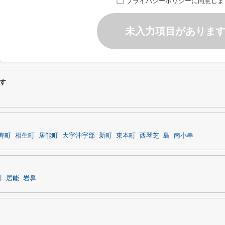
プライバシーポリシーに同意しま
未入力項目がありま
す
寿町
相生町
居能町
大字沖宇部
新町
東本町
西琴芝
島
南小串
川
居能
岩鼻