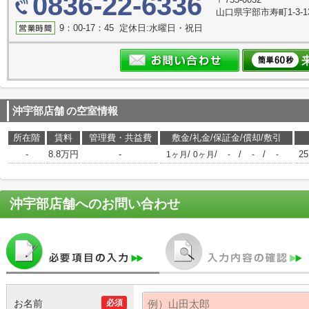
0836-22-6336
山口県宇部市寿町1-3-1
9：00-17：45 定休日:水曜日・祝日
沖宇部店舗
の空室情報
所在階
賃料
管理費・共益費
敷金/礼金/保証金/償却/敷引
-
8.8万円
-
/
/
/
/
25
1ヶ月
0ヶ月
-
-
-
沖宇部店舗
へのお問い合わせ
お名前
必須