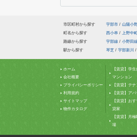
市区町村から探す
宇部市
/
山陽小
町名から探す
西小串
/
上野中
路線から探す
宇部線
/
小野田
駅から探す
琴芝
/
宇部新川
/
ホーム
【賃貸】学生
会社概要
マンション
プライバシーポリシー
【賃貸】テナ
利用規約
【賃貸】アパ
サイトマップ
【賃貸】おす
物件カタログ
貸家
【賃貸】月極
場