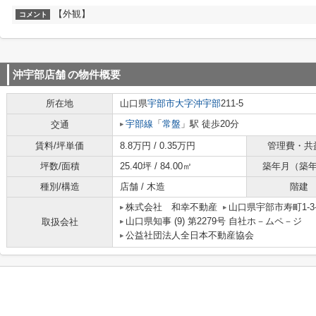
【外観】
コメント
沖宇部店舗
の物件概要
所在地
山口県
宇部市
大字沖宇部
211-5
宇部線
「
常盤
」駅 徒歩20分
交通
賃料/坪単価
8.8万円 / 0.35万円
管理費・共
坪数/面積
25.40坪 / 84.00㎡
築年月（築
種別/構造
店舗 / 木造
階建
株式会社 和幸不動産
山口県宇部市寿町1-3-
山口県知事 (9) 第2279号 自社ホ－ムペ－ジ ht
取扱会社
公益社団法人全日本不動産協会