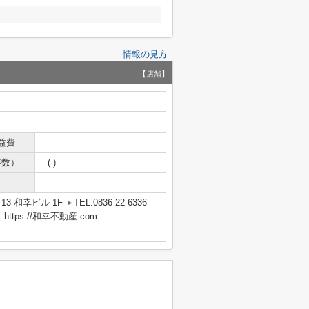
情報の見方
【店舗】
益費
-
年数）
- (-)
-
13 和幸ビル 1F
TEL:0836-22-6336
tps://和幸不動産.com