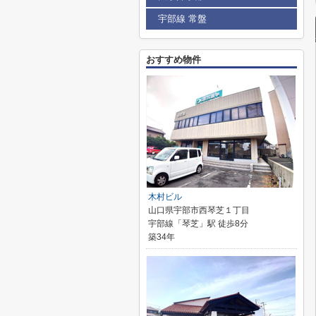
宇部線 常盤
おすすめ物件
木村ビル
山口県宇部市西琴芝１丁目
宇部線「琴芝」駅 徒歩8分
築34年