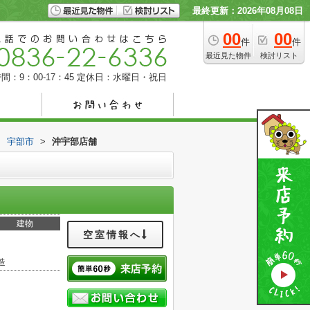
最終更新：2026年08月08日
00
00
件
件
最近見た物件
検討リスト
間：9：00-17：45
定休日：水曜日・祝日
>
宇部市
>
沖宇部店舗
建物
空室情報へ
造