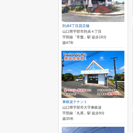
則貞4丁目貸店舗
山口県宇部市則貞４丁目
宇部線「常盤」駅 徒歩16分
築47年
東岐波テナント
山口県宇部市大字東岐波
宇部線「丸尾」駅 徒歩9分
築35年