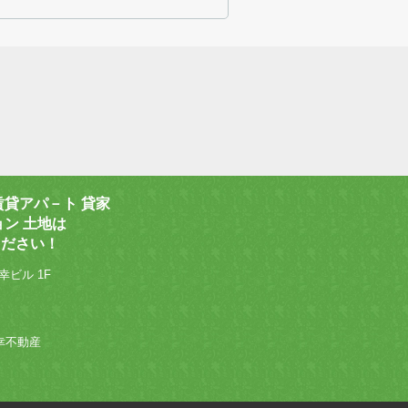
賃貸アパ－ト 貸家
ョン 土地は
ください！
幸ビル 1F
 和幸不動産