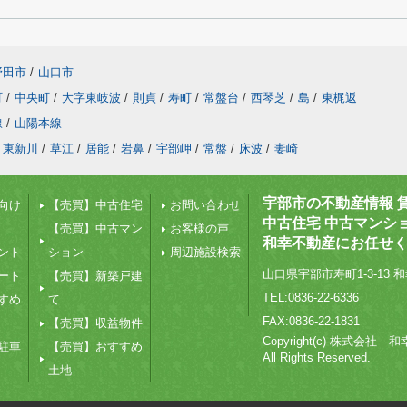
野田市
/
山口市
町
/
中央町
/
大字東岐波
/
則貞
/
寿町
/
常盤台
/
西琴芝
/
島
/
東梶返
線
/
山陽本線
東新川
/
草江
/
居能
/
岩鼻
/
宇部岬
/
常盤
/
床波
/
妻崎
宇部市の不動産情報 
向け
【売買】中古住宅
お問い合わせ
中古住宅 中古マンシ
【売買】中古マン
お客様の声
和幸不動産にお任せ
ント
ション
周辺施設検索
山口県宇部市寿町1-3-13 和
ート
【売買】新築戸建
TEL:0836-22-6336
すめ
て
FAX:0836-22-1831
【売買】収益物件
Copyright(c) 株式会社
駐車
【売買】おすすめ
All Rights Reserved.
土地