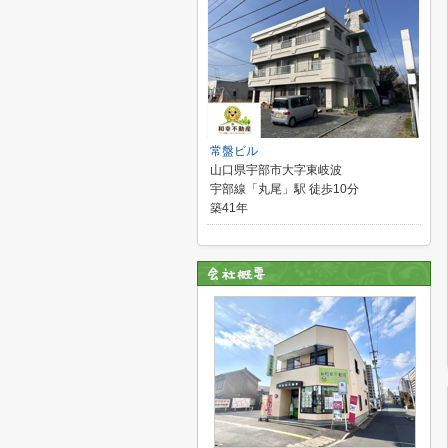
常盤ビル
山口県宇部市大字東岐波
宇部線「丸尾」駅 徒歩10分
築41年