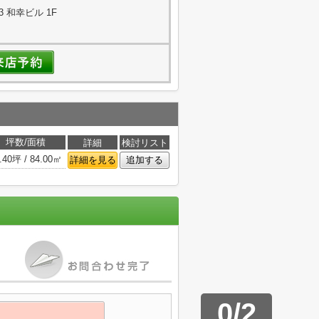
3 和幸ビル 1F
坪数/面積
詳細
検討リスト
.40坪 / 84.00㎡
詳細を見る
追加する
0
/
2