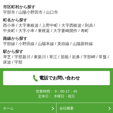
市区町村から探す
宇部市
/
山陽小野田市
/
山口市
町名から探す
西小串
/
大字東岐波
/
上野中町
/
大字西岐波
/
則貞
/
中央町
/
大字小串
/
東梶返
/
大字妻崎開作
/
寿町
路線から探す
宇部線
/
小野田線
/
山陽本線
/
美祢線
/
山陽新幹線
駅から探す
琴芝
/
宇部新川
/
東新川
/
草江
/
居能
/
岩鼻
/
宇部岬
/
常盤
/
床波
/
宇部
電話でお問い合わせ
営業時間：
9：00-17：45
定休日：
水曜日・祝日
ホーム
会社概要