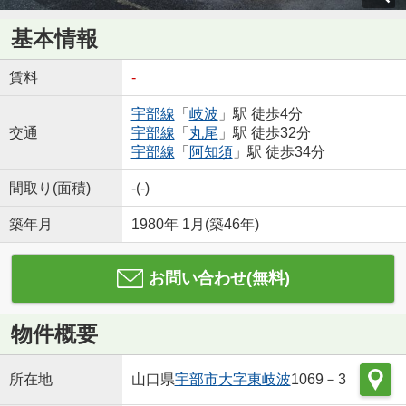
基本情報
賃料
-
宇部線
「
岐波
」駅 徒歩4分
交通
宇部線
「
丸尾
」駅 徒歩32分
宇部線
「
阿知須
」駅 徒歩34分
間取り(面積)
-(-)
築年月
1980年 1月(築46年)
お問い合わせ(無料)
物件概要
所在地
山口県
宇部市
大字東岐波
1069－3