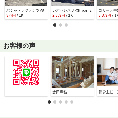
パシットレジデンツV8
レオパレス明治町part 2
コリーヌ宇
3
万
円
/ 1K
2.5
万
円
/ 1K
3.3
万
円
/ 1
お客様の声
倉田専務
賃貸主任 