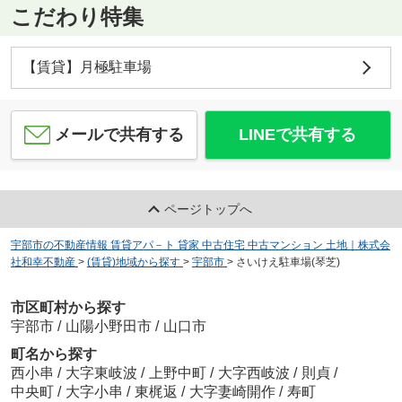
こだわり特集
【賃貸】月極駐車場
メールで共有する
LINEで共有する
ページトップへ
宇部市の不動産情報 賃貸アパ－ト 貸家 中古住宅 中古マンション 土地｜株式会
社和幸不動産
>
(賃貸)地域から探す
>
宇部市
>
さいけえ駐車場(琴芝)
市区町村から探す
宇部市
/
山陽小野田市
/
山口市
町名から探す
西小串
/
大字東岐波
/
上野中町
/
大字西岐波
/
則貞
/
中央町
/
大字小串
/
東梶返
/
大字妻崎開作
/
寿町