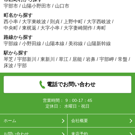
宇部市
/
山陽小野田市
/
山口市
町名から探す
西小串
/
大字東岐波
/
則貞
/
上野中町
/
大字西岐波
/
中央町
/
東梶返
/
大字小串
/
大字妻崎開作
/
寿町
路線から探す
宇部線
/
小野田線
/
山陽本線
/
美祢線
/
山陽新幹線
駅から探す
琴芝
/
宇部新川
/
東新川
/
草江
/
居能
/
岩鼻
/
宇部岬
/
常盤
/
床波
/
宇部
電話でお問い合わせ
営業時間：
9：00-17：45
定休日：
水曜日・祝日
ホーム
会社概要
お問い合わせ
来店予約