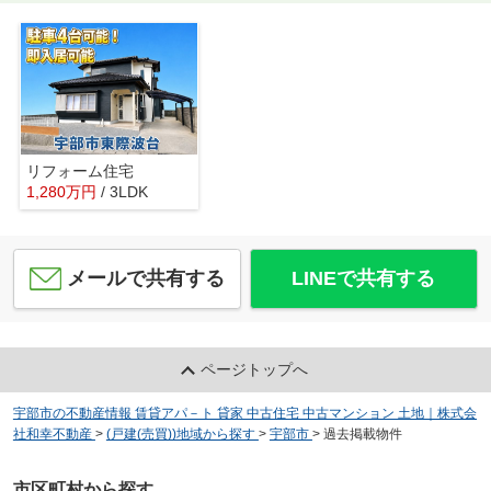
リフォーム住宅
1,280
万
円
/ 3LDK
メールで共有する
LINEで共有する
ページトップへ
宇部市の不動産情報 賃貸アパ－ト 貸家 中古住宅 中古マンション 土地｜株式会
社和幸不動産
>
(戸建(売買))地域から探す
>
宇部市
>
過去掲載物件
市区町村から探す