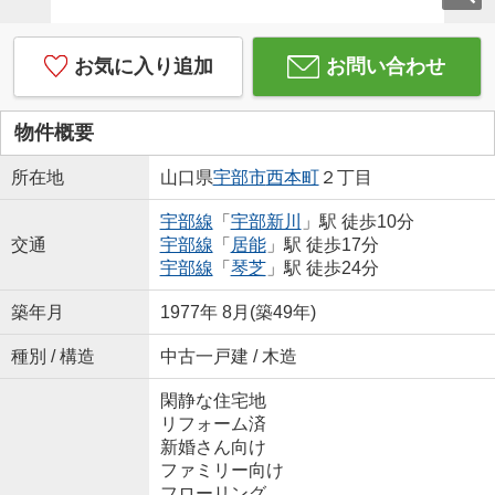
お気に入り追加
お問い合わせ
物件概要
所在地
山口県
宇部市
西本町
２丁目
宇部線
「
宇部新川
」駅 徒歩10分
交通
宇部線
「
居能
」駅 徒歩17分
宇部線
「
琴芝
」駅 徒歩24分
築年月
1977年 8月(築49年)
種別 / 構造
中古一戸建 / 木造
閑静な住宅地
リフォーム済
新婚さん向け
ファミリー向け
フローリング