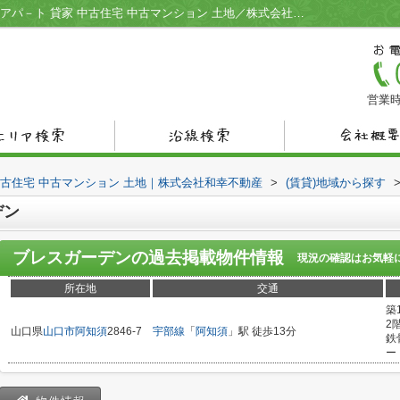
ブレスガーデン／宇部市の不動産情報 賃貸アパ－ト 貸家 中古住宅 中古マンション 土地／株式会社和幸不動産
営業時
中古住宅 中古マンション 土地｜株式会社和幸不動産
>
(賃貸)地域から探す
デン
ブレスガーデン
の過去掲載物件情報
現況の確認はお気軽
所在地
交通
築
2
山口県
山口市
阿知須
2846-7
宇部線
「
阿知須
」駅 徒歩13分
鉄
ー