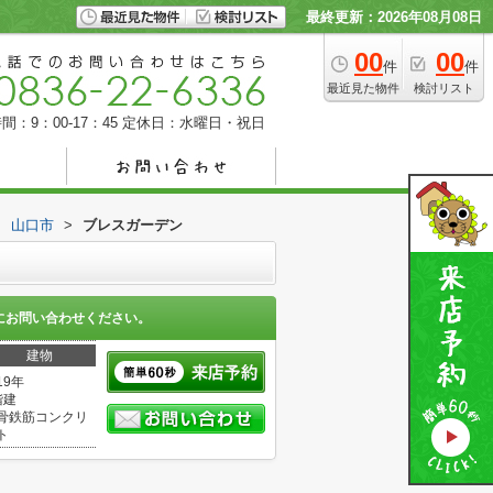
最終更新：2026年08月08日
00
00
件
件
最近見た物件
検討リスト
間：9：00-17：45
定休日：水曜日・祝日
>
山口市
>
ブレスガーデン
にお問い合わせください。
建物
19年
階建
骨鉄筋コンクリ
ト