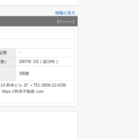
情報の見方
【アパート】
益費
-
年数）
2007年 3月 ( 築19年 )
2階建
13 和幸ビル 1F
TEL:0836-22-6336
tps://和幸不動産.com