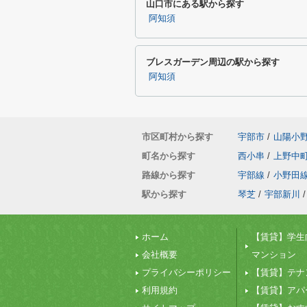
山口市にある駅から探す
阿知須
ブレスガーデン周辺の駅から探す
阿知須
市区町村から探す
宇部市
/
山陽小
町名から探す
西小串
/
上野中
路線から探す
宇部線
/
小野田
駅から探す
琴芝
/
宇部新川
/
ホーム
【賃貸】学生
会社概要
マンション
プライバシーポリシー
【賃貸】テナ
利用規約
【賃貸】アパ