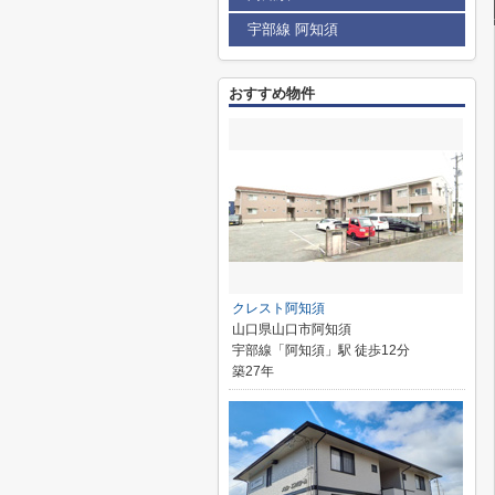
宇部線 阿知須
おすすめ物件
クレスト阿知須
山口県山口市阿知須
宇部線「阿知須」駅 徒歩12分
築27年