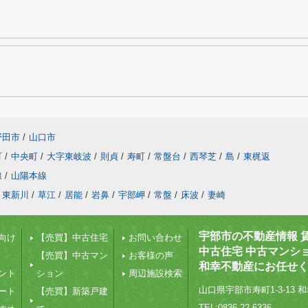
野田市
/
山口市
町
/
中央町
/
大字東岐波
/
則貞
/
寿町
/
常盤台
/
西琴芝
/
島
/
東梶返
線
/
山陽本線
東新川
/
草江
/
居能
/
岩鼻
/
宇部岬
/
常盤
/
床波
/
妻崎
宇部市の不動産情報 
向け
【売買】中古住宅
お問い合わせ
中古住宅 中古マンシ
【売買】中古マン
お客様の声
和幸不動産にお任せ
ント
ション
周辺施設検索
山口県宇部市寿町1-3-13 和
ート
【売買】新築戸建
TEL:0836-22-6336