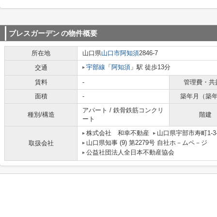
ブレスガーデン
の物件概要
所在地
山口県
山口市
阿知須
2846-7
宇部線
「
阿知須
」駅 徒歩13分
交通
賃料
-
管理費・共
面積
-
築年月（築
アパート / 鉄骨鉄筋コンクリ
種別/構造
階建
ート
株式会社 和幸不動産
山口県宇部市寿町1-3-
山口県知事 (9) 第2279号 自社ホ－ムペ－ジ ht
取扱会社
公益社団法人全日本不動産協会