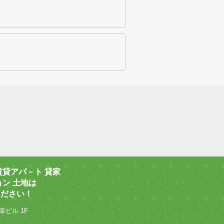
賃貸アパ－ト 貸家
ョン 土地は
ください！
幸ビル 1F