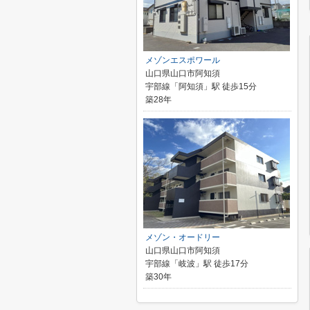
メゾンエスポワール
山口県山口市阿知須
宇部線「阿知須」駅 徒歩15分
築28年
メゾン・オードリー
山口県山口市阿知須
宇部線「岐波」駅 徒歩17分
築30年