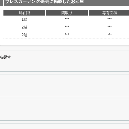
ブレスガーデン
の過去に掲載したお部屋
所在階
間取り
専有面積
1階
***
***
2階
***
***
2階
***
***
ら探す