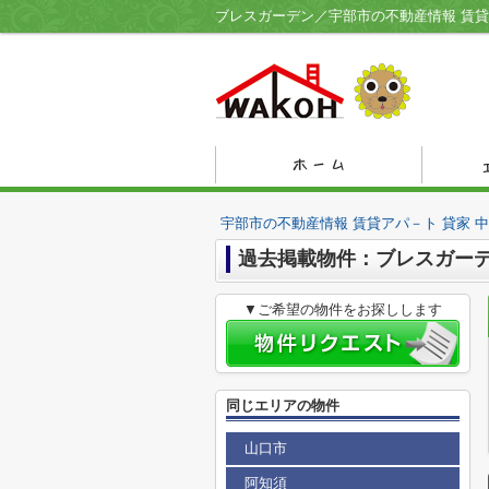
宇部市の不動産情報 賃貸アパ－ト 貸家 
過去掲載物件：ブレスガー
▼ご希望の物件をお探しします
同じエリアの物件
山口市
阿知須