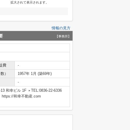
拡大されて表示されます。
情報の見方
要
【事務所】
益費
-
年数）
1957年 1月 (築69年)
-
13 和幸ビル 1F
TEL:0836-22-6336
tps://和幸不動産.com