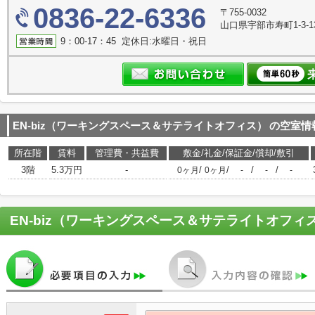
0836-22-6336
〒755-0032
山口県宇部市寿町1-3-1
9：00-17：45 定休日:水曜日・祝日
EN-biz（ワーキングスペース＆サテライトオフィス）
の空室情
所在階
賃料
管理費・共益費
敷金/礼金/保証金/償却/敷引
3階
5.3万円
-
/
/
/
/
0ヶ月
0ヶ月
-
-
-
EN-biz（ワーキングスペース＆サテライトオフィ