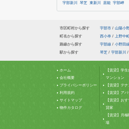
宇部新川
琴芝
東新川
居能
宇部岬
市区町村から探す
宇部市
/
山陽小
町名から探す
西小串
/
上野中
路線から探す
宇部線
/
小野田
駅から探す
琴芝
/
宇部新川
/
ホーム
【賃貸】学生
会社概要
マンション
プライバシーポリシー
【賃貸】テナ
利用規約
【賃貸】アパ
サイトマップ
【賃貸】おす
物件カタログ
貸家
【賃貸】月極
場