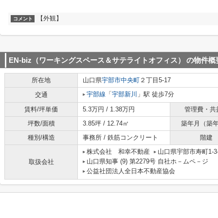
【外観】
コメント
EN-biz（ワーキングスペース＆サテライトオフィス）
の物件概
所在地
山口県
宇部市
中央町
２丁目5-17
宇部線
「
宇部新川
」駅 徒歩7分
交通
賃料/坪単価
5.3万円 / 1.38万円
管理費・共
坪数/面積
3.85坪 / 12.74㎡
築年月（築
種別/構造
事務所 / 鉄筋コンクリート
階建
株式会社 和幸不動産
山口県宇部市寿町1-3-
山口県知事 (9) 第2279号 自社ホ－ムペ－ジ ht
取扱会社
公益社団法人全日本不動産協会