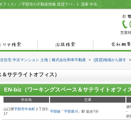
EN-biz（ワーキングスペース＆サテライトオフィス）／宇部市の不動産情報 賃貸アパ－ト 貸家 中古住宅 中古マンション 土地／株式会社和幸不動産
営業時
中古住宅 中古マンション 土地｜株式会社和幸不動産
>
(賃貸)地域から探す
ース＆サテライトオフィス）
EN-biz（ワーキングスペース＆サテライトオフィ
所在地
交通
築
山口県
宇部市
中央町
２丁目5-
宇部線
「
宇部新川
」駅 徒歩7分
-
17
鉄