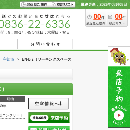
最終更新：2026年08月08日
00
00
件
件
最近見た物件
検討リスト
間：9：00-17：45
定休日：水曜日・祝日
>
宇部市
>
EN-biz（ワーキングスペース
ス）
建物
空室情報へ
69年
筋コンクリート