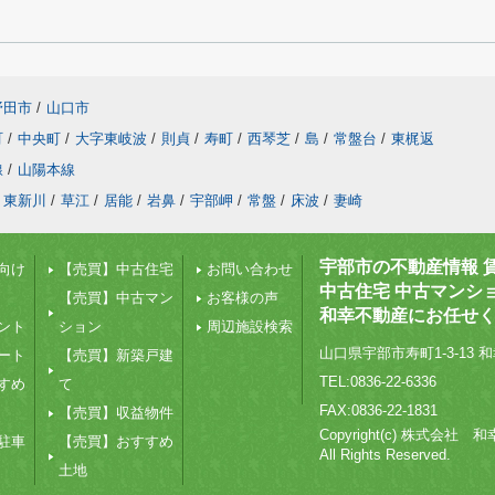
野田市
/
山口市
町
/
中央町
/
大字東岐波
/
則貞
/
寿町
/
西琴芝
/
島
/
常盤台
/
東梶返
線
/
山陽本線
東新川
/
草江
/
居能
/
岩鼻
/
宇部岬
/
常盤
/
床波
/
妻崎
宇部市の不動産情報 
向け
【売買】中古住宅
お問い合わせ
中古住宅 中古マンシ
【売買】中古マン
お客様の声
和幸不動産にお任せ
ント
ション
周辺施設検索
山口県宇部市寿町1-3-13 和
ート
【売買】新築戸建
TEL:0836-22-6336
すめ
て
FAX:0836-22-1831
【売買】収益物件
Copyright(c) 株式会社
駐車
【売買】おすすめ
All Rights Reserved.
土地