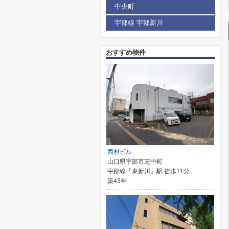
中央町
宇部線 宇部新川
おすすめ物件
西村ビル
山口県宇部市芝中町
宇部線「東新川」駅 徒歩11分
築43年