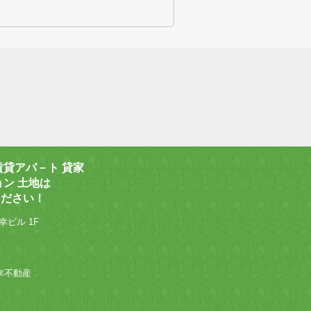
賃貸アパ－ト 貸家
ョン 土地は
ください！
幸ビル 1F
 和幸不動産