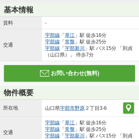
基本情報
賃料
-
宇部線
「
草江
」駅 徒歩16分
宇部線
「
常盤
」駅 徒歩25分
交通
宇部線
「
宇部新川
」駅 バス15分 「則貞
（山口県）」 停歩7分
お問い合わせ(無料)
物件概要
所在地
山口県
宇部市
野原
２丁目3-6
宇部線
「
草江
」駅 徒歩16分
宇部線
「
常盤
」駅 徒歩25分
交通
宇部線
「
宇部新川
」駅 バス15分 「則貞