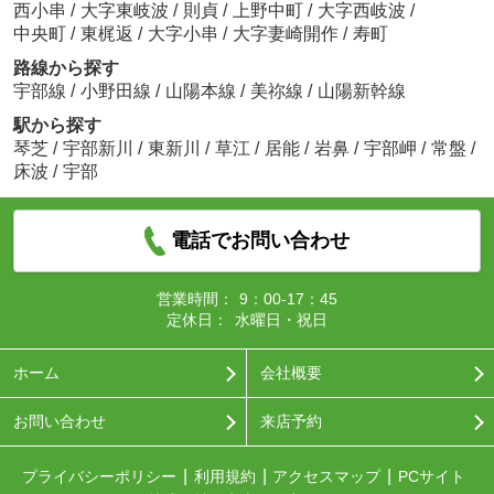
西小串
/
大字東岐波
/
則貞
/
上野中町
/
大字西岐波
/
中央町
/
東梶返
/
大字小串
/
大字妻崎開作
/
寿町
路線から探す
宇部線
/
小野田線
/
山陽本線
/
美祢線
/
山陽新幹線
駅から探す
琴芝
/
宇部新川
/
東新川
/
草江
/
居能
/
岩鼻
/
宇部岬
/
常盤
/
床波
/
宇部
電話でお問い合わせ
営業時間：
9：00-17：45
定休日：
水曜日・祝日
ホーム
会社概要
お問い合わせ
来店予約
プライバシーポリシー
利用規約
アクセスマップ
PCサイト