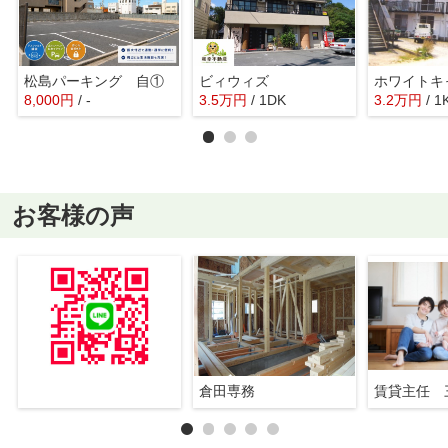
松島パーキング 自①
ビィウィズ
ホワイトキ
8,000
円
/ -
3.5
万
円
/ 1DK
3.2
万
円
/ 1
お客様の声
倉田専務
賃貸主任 