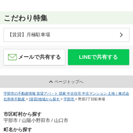
こだわり特集
【賃貸】月極駐車場
メールで共有する
LINEで共有する
ページトップへ
宇部市の不動産情報 賃貸アパ－ト 貸家 中古住宅 中古マンション 土地｜株式会
社和幸不動産
>
(賃貸)地域から探す
>
宇部市
>
野原2丁目駐車場
市区町村から探す
宇部市
/
山陽小野田市
/
山口市
町名から探す