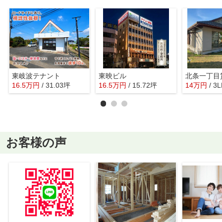
東岐波テナント
東映ビル
北条一丁目
16.5
万
円
/ 31.03坪
16.5
万
円
/ 15.72坪
14
万
円
/ 3
お客様の声