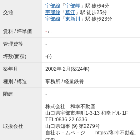
宇部線
「
宇部岬
」駅 徒歩4分
交通
宇部線
「
草江
」駅 徒歩25分
宇部線
「
東新川
」駅 徒歩23分
賃料 / 坪単価
-
/ -
管理費等
-
坪数(面積)
-(-)
築年月
2002年 2月(築24年)
種別 / 構造
事務所 / 軽量鉄骨
階建
-
株式会社 和幸不動産
山口県宇部市寿町1-3-13 和幸ビル 1F
TEL:0836-22-6336
取扱会社
山口県知事 (9) 第2279号
自社ホ－ムペ－ジ https://和幸不動産.
com