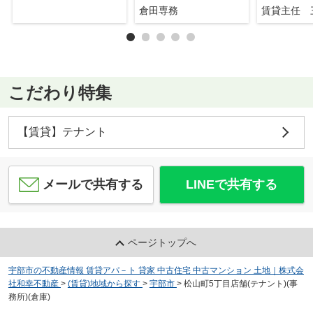
倉田専務
賃貸主任 
こだわり特集
【賃貸】テナント
メールで共有する
LINEで共有する
ページトップへ
宇部市の不動産情報 賃貸アパ－ト 貸家 中古住宅 中古マンション 土地｜株式会
社和幸不動産
>
(賃貸)地域から探す
>
宇部市
>
松山町5丁目店舗(テナント)(事
務所)(倉庫)