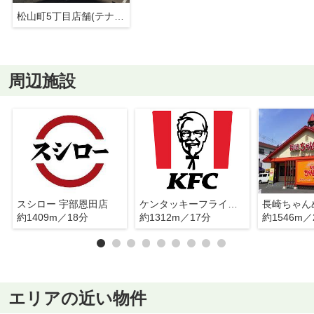
松山町5丁目店舗(テナント)(事務所)(倉庫)
周辺施設
スシロー 宇部恩田店
ケンタッキーフライドチキン 宇部店
約1409m／18分
約1312m／17分
約1546m／
エリアの近い物件