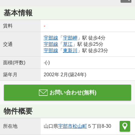
基本情報
賃料
-
宇部線
「
宇部岬
」駅 徒歩4分
交通
宇部線
「
草江
」駅 徒歩25分
宇部線
「
東新川
」駅 徒歩23分
面積(坪数)
-(-)
築年月
2002年 2月(築24年)
お問い合わせ(無料)
物件概要
所在地
山口県
宇部市
松山町
５丁目8-30