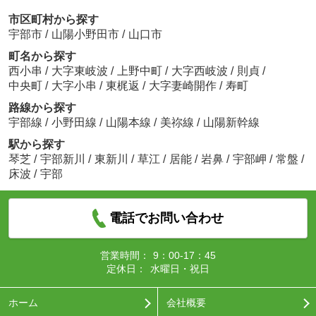
市区町村から探す
宇部市
/
山陽小野田市
/
山口市
町名から探す
西小串
/
大字東岐波
/
上野中町
/
大字西岐波
/
則貞
/
中央町
/
大字小串
/
東梶返
/
大字妻崎開作
/
寿町
路線から探す
宇部線
/
小野田線
/
山陽本線
/
美祢線
/
山陽新幹線
駅から探す
琴芝
/
宇部新川
/
東新川
/
草江
/
居能
/
岩鼻
/
宇部岬
/
常盤
/
床波
/
宇部
電話でお問い合わせ
営業時間：
9：00-17：45
定休日：
水曜日・祝日
ホーム
会社概要