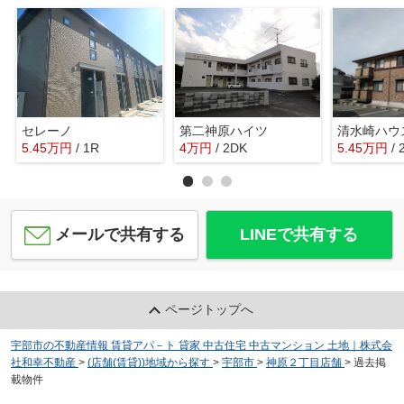
セレーノ
第二神原ハイツ
清水崎ハウ
5.45
万
円
/ 1R
4
万
円
/ 2DK
5.45
万
円
/
メールで共有する
LINEで共有する
ページトップへ
宇部市の不動産情報 賃貸アパ－ト 貸家 中古住宅 中古マンション 土地｜株式会
社和幸不動産
>
(店舗(賃貸))地域から探す
>
宇部市
>
神原２丁目店舗
>
過去掲
載物件