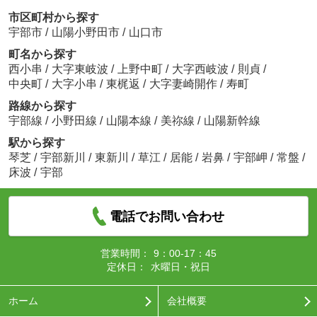
市区町村から探す
宇部市
/
山陽小野田市
/
山口市
町名から探す
西小串
/
大字東岐波
/
上野中町
/
大字西岐波
/
則貞
/
中央町
/
大字小串
/
東梶返
/
大字妻崎開作
/
寿町
路線から探す
宇部線
/
小野田線
/
山陽本線
/
美祢線
/
山陽新幹線
駅から探す
琴芝
/
宇部新川
/
東新川
/
草江
/
居能
/
岩鼻
/
宇部岬
/
常盤
/
床波
/
宇部
電話でお問い合わせ
営業時間：
9：00-17：45
定休日：
水曜日・祝日
ホーム
会社概要