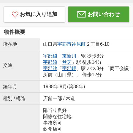
お気に入り追加
お問い合わせ
物件概要
所在地
山口県
宇部市
神原町
２丁目6-10
宇部線
「
東新川
」駅 徒歩8分
宇部線
「
琴芝
」駅 徒歩14分
交通
宇部線
「
宇部岬
」駅 バス3分 「商工会議
所前（山口県）」 停歩12分
築年月
1988年 8月(築38年)
種別 / 構造
店舗一部 / 木造
陽当り良好
閑静な住宅地
事務所可
飲食店可