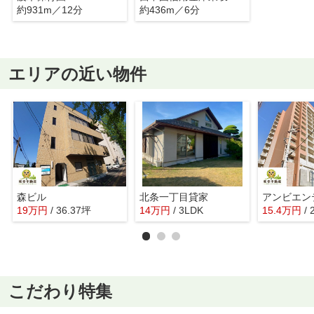
約931m／12分
約436m／6分
エリアの近い物件
森ビル
北条一丁目貸家
アンビエン
19
万
円
/ 36.37坪
14
万
円
/ 3LDK
15.4
万
円
/
こだわり特集