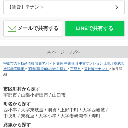
【賃貸】テナント
メールで共有する
LINEで共有する
ページトップへ
宇部市の不動産情報 賃貸アパ－ト 貸家 中古住宅 中古マンション 土地｜株式会
社和幸不動産
>
(店舗(賃貸))地域から探す
>
宇部市
>
東岐波テナント
>
物件詳
細
市区町村から探す
宇部市
/
山陽小野田市
/
山口市
町名から探す
西小串
/
大字東岐波
/
則貞
/
上野中町
/
大字西岐波
/
中央町
/
東梶返
/
大字小串
/
大字妻崎開作
/
寿町
路線から探す