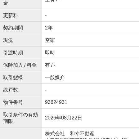
金
更新料
-
契約期間
2年
現況
空家
引渡時期
即時
保険加入 / 料金
有 / -
取引態様
一般媒介
総戸数
-
物件番号
93624931
取引条件の有効
2026年08月22日
期限
株式会社 和幸不動産