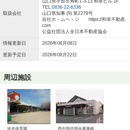
山口県宇部市寿町1-3-13 和幸ビル 1F
TEL:
0836-22-6336
取扱会社
山口県知事 (9) 第2279号
自社ホ－ムペ－ジ https://和幸不動産.
com
公益社団法人全日本不動産協会
情報更新日
2026年08月08日
更新予定日
2026年08月22日
周辺施設
波木保育園
西中国信用金庫東岐波支店