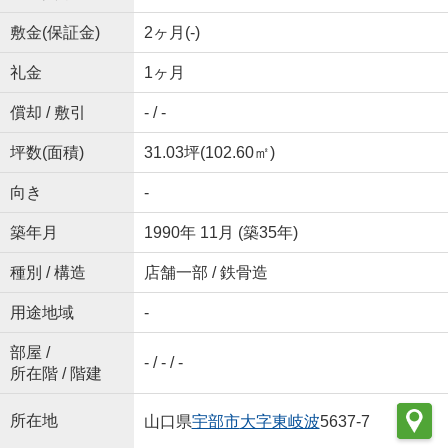
敷金(保証金)
2ヶ月(-)
礼金
1ヶ月
償却 / 敷引
- / -
坪数(面積)
31.03坪(102.60㎡)
向き
-
築年月
1990年 11月 (築35年)
種別 / 構造
店舗一部 / 鉄骨造
用途地域
-
部屋 /
- / - / -
所在階 / 階建
所在地
山口県
宇部市
大字東岐波
5637-7