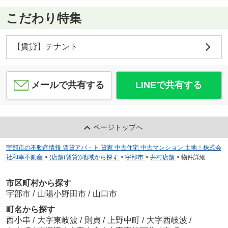
こだわり特集
【賃貸】テナント
メールで共有する
LINEで共有する
ページトップへ
宇部市の不動産情報 賃貸アパ－ト 貸家 中古住宅 中古マンション 土地｜株式会
社和幸不動産
>
(店舗(賃貸))地域から探す
>
宇部市
>
井村店舗
>
物件詳細
市区町村から探す
宇部市
/
山陽小野田市
/
山口市
町名から探す
西小串
/
大字東岐波
/
則貞
/
上野中町
/
大字西岐波
/