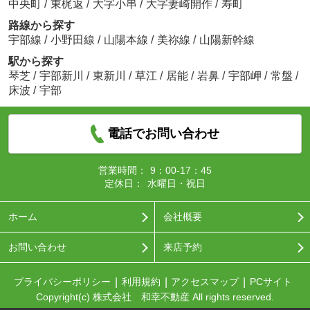
中央町
/
東梶返
/
大字小串
/
大字妻崎開作
/
寿町
路線から探す
宇部線
/
小野田線
/
山陽本線
/
美祢線
/
山陽新幹線
駅から探す
琴芝
/
宇部新川
/
東新川
/
草江
/
居能
/
岩鼻
/
宇部岬
/
常盤
/
床波
/
宇部
電話でお問い合わせ
営業時間：
9：00-17：45
定休日：
水曜日・祝日
ホーム
会社概要
お問い合わせ
来店予約
プライバシーポリシー
利用規約
アクセスマップ
PCサイト
Copyright(c) 株式会社 和幸不動産 All rights reserved.