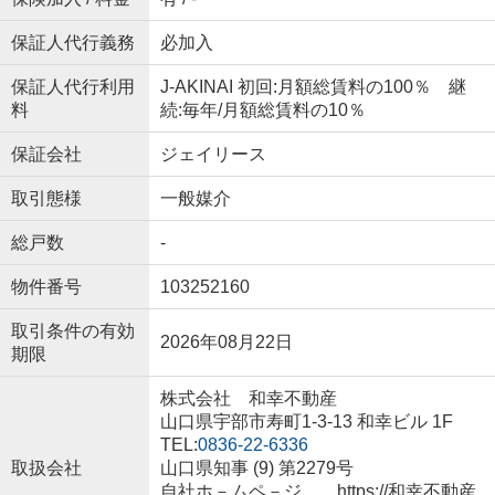
保証人代行義務
必加入
保証人代行利用
J-AKINAI 初回:月額総賃料の100％ 継
料
続:毎年/月額総賃料の10％
保証会社
ジェイリース
取引態様
一般媒介
総戸数
-
物件番号
103252160
取引条件の有効
2026年08月22日
期限
株式会社 和幸不動産
山口県宇部市寿町1-3-13 和幸ビル 1F
TEL:
0836-22-6336
取扱会社
山口県知事 (9) 第2279号
自社ホ－ムペ－ジ https://和幸不動産.