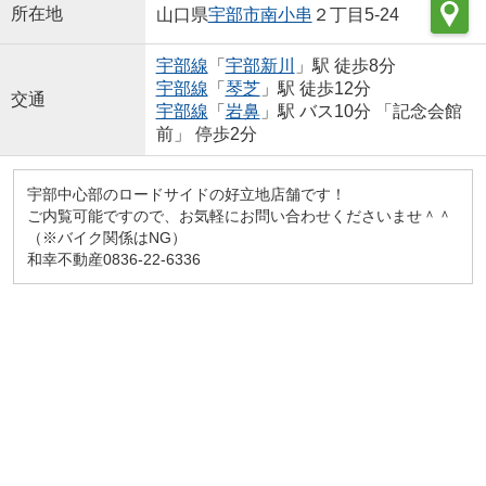
所在地
山口県
宇部市
南小串
２丁目5-24
宇部線
「
宇部新川
」駅 徒歩8分
宇部線
「
琴芝
」駅 徒歩12分
交通
宇部線
「
岩鼻
」駅 バス10分 「記念会館
前」 停歩2分
宇部中心部のロードサイドの好立地店舗です！
ご内覧可能ですので、お気軽にお問い合わせくださいませ＾＾
（※バイク関係はNG）
和幸不動産0836-22-6336