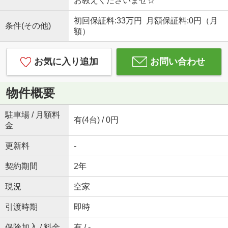
お教えくださいませ☆
初回保証料:33万円 月額保証料:0円（月
条件(その他)
額）
お気に入り追加
お問い合わせ
物件概要
駐車場 / 月額料
有(4台) / 0円
金
更新料
-
契約期間
2年
現況
空家
引渡時期
即時
保険加入 / 料金
有 / -