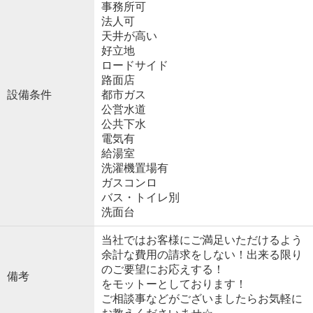
事務所可
法人可
天井が高い
好立地
ロードサイド
路面店
設備条件
都市ガス
公営水道
公共下水
電気有
給湯室
洗濯機置場有
ガスコンロ
バス・トイレ別
洗面台
当社ではお客様にご満足いただけるよう
余計な費用の請求をしない！出来る限り
のご要望にお応えする！
備考
をモットーとしております！
ご相談事などがございましたらお気軽に