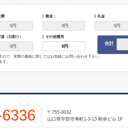
益費
敷金：
礼金
家賃（日割り）
その他費用
合計
ますので、実際の価格に関してはお気軽にお問い合わせ下さい。
います。
-6336
〒755-0032
山口県宇部市寿町1-3-13 和幸ビル 1F