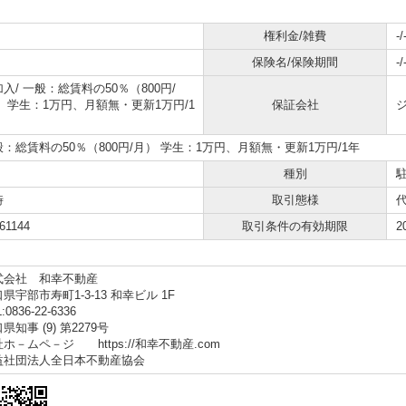
権利金/雑費
-/
保険名/保険期間
-/
加入/
一般：総賃料の50％（800円/
） 学生：1万円、月額無・更新1万円/1
保証会社
般：総賃料の50％（800円/月） 学生：1万円、月額無・更新1万円/1年
種別
時
取引態様
61144
取引条件の有効期限
2
式会社 和幸不動産
県宇部市寿町1-3-13 和幸ビル 1F
:0836-22-6336
県知事 (9) 第2279号
ホ－ムペ－ジ https://和幸不動産.com
益社団法人全日本不動産協会