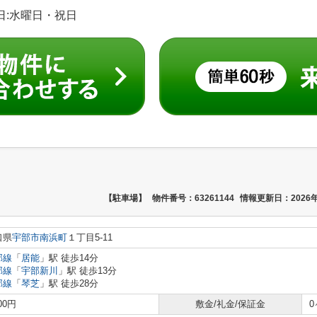
休日:水曜日・祝日
【駐車場】
物件番号：63261144
情報更新日：2026年
口県
宇部市
南浜町
１丁目5-11
部線
「
居能
」駅 徒歩14分
部線
「
宇部新川
」駅 徒歩13分
部線
「
琴芝
」駅 徒歩28分
000円
敷金/礼金/保証金
0