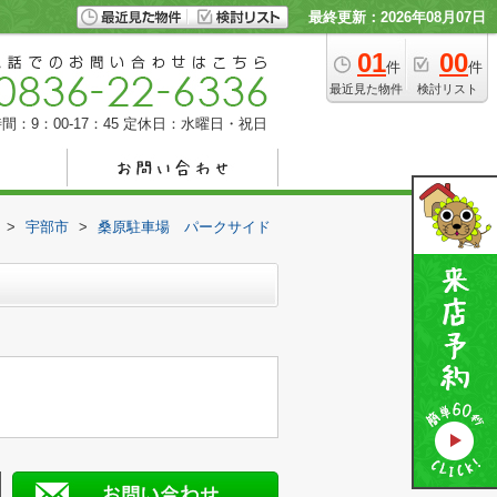
最終更新：2026年08月07日
01
00
件
件
最近見た物件
検討リスト
間：9：00-17：45
定休日：水曜日・祝日
>
宇部市
>
桑原駐車場 パークサイド