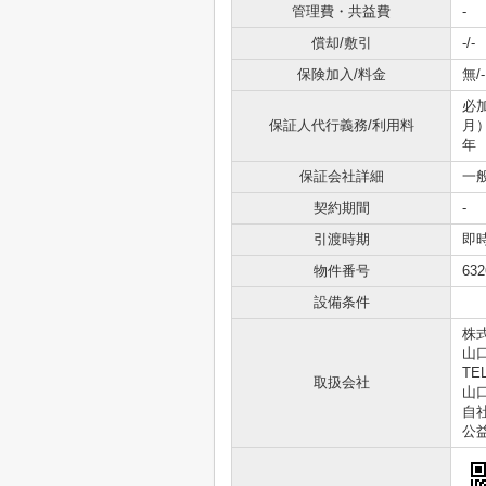
管理費・共益費
-
償却/敷引
-/-
保険加入/料金
無/-
必
保証人代行義務/利用料
月
年
保証会社詳細
一
契約期間
-
引渡時期
即
物件番号
632
設備条件
株
山口
TEL
取扱会社
山口
自社
公