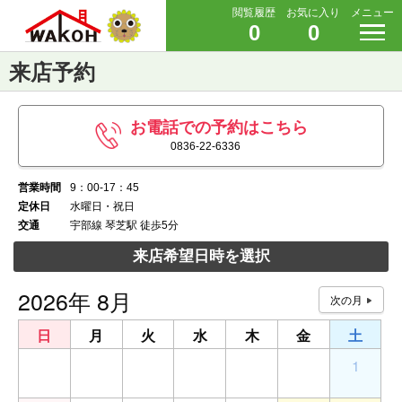
閲覧履歴
お気に入り
メニュー
0
0
来店予約
お電話での予約はこちら
0836-22-6336
営業時間
9：00-17：45
定休日
水曜日・祝日
交通
宇部線 琴芝駅 徒歩5分
来店希望日時を選択
2026年 8月
日
月
火
水
木
金
土
26
27
28
29
30
31
1