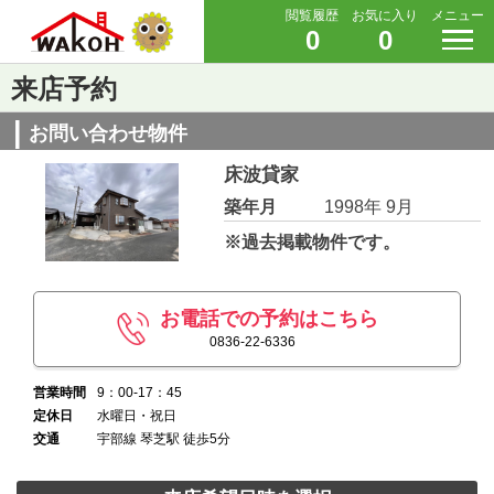
閲覧履歴
お気に入り
メニュー
0
0
来店予約
お問い合わせ物件
床波貸家
築年月
1998年 9月
※過去掲載物件です。
お電話での予約はこちら
0836-22-6336
営業時間
9：00-17：45
定休日
水曜日・祝日
交通
宇部線 琴芝駅 徒歩5分