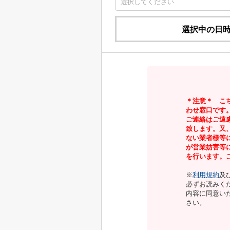
選択中の日
＊注意＊ こ
わせ窓口です
ご連絡はご遠
致します。又
ない業者様等
が営業妨害等
を行います。
※
利用規約
及
必ずお読みく
内容に同意い
さい。