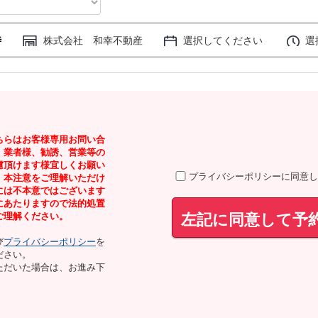
時
株式会社 和幸不動産
選択してください
選
ちらはお客様専用お問い合
。業者様、勧誘、営業等の
慮頂けます様宜しくお願い
プライバシーポリシーに同意し
、本注意をご理解いただけ
には不本意ではございます
にあたりますので法的処置
左記に同意して予
ご理解ください。
び
プライバシーポリシー
を
ださい。
ただいた場合は、お進み下