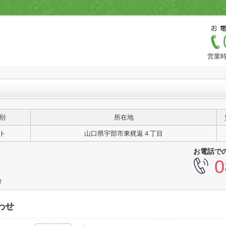
営業時
別
所在地
ト
山口県宇部市東梶返４丁目
お電話で
0
分
わせ