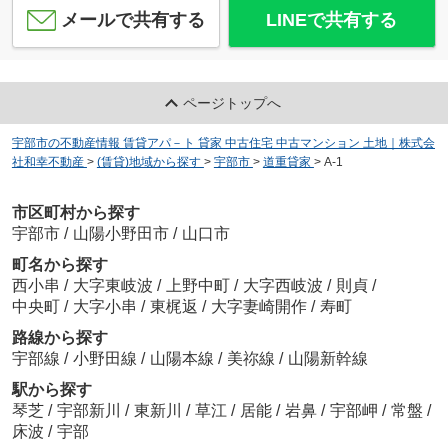
メールで共有する
LINEで共有する
ページトップへ
宇部市の不動産情報 賃貸アパ－ト 貸家 中古住宅 中古マンション 土地｜株式会
社和幸不動産
>
(賃貸)地域から探す
>
宇部市
>
道重貸家
>
A-1
市区町村から探す
宇部市
/
山陽小野田市
/
山口市
町名から探す
西小串
/
大字東岐波
/
上野中町
/
大字西岐波
/
則貞
/
中央町
/
大字小串
/
東梶返
/
大字妻崎開作
/
寿町
路線から探す
宇部線
/
小野田線
/
山陽本線
/
美祢線
/
山陽新幹線
駅から探す
琴芝
/
宇部新川
/
東新川
/
草江
/
居能
/
岩鼻
/
宇部岬
/
常盤
/
床波
/
宇部