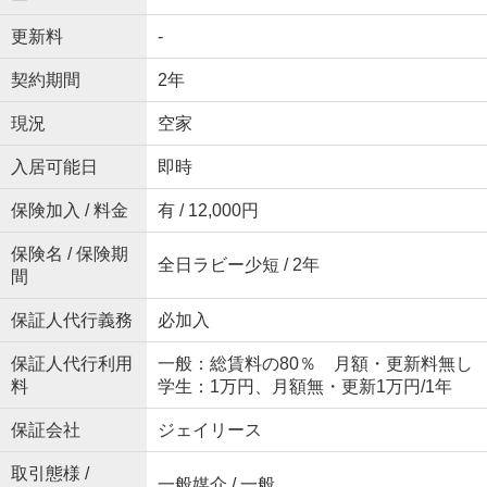
更新料
-
契約期間
2年
現況
空家
入居可能日
即時
保険加入 / 料金
有 / 12,000円
保険名 / 保険期
全日ラビー少短 / 2年
間
保証人代行義務
必加入
保証人代行利用
一般：総賃料の80％ 月額・更新料無し
料
学生：1万円、月額無・更新1万円/1年
保証会社
ジェイリース
取引態様 /
一般媒介 / 一般