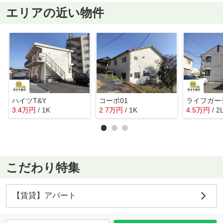
エリアの近い物件
ハイツT&Y
コーポ01
ライフガー
3.4
万
円
/ 1K
2.7
万
円
/ 1K
4.5
万
円
/ 2
こだわり特集
【賃貸】アパート