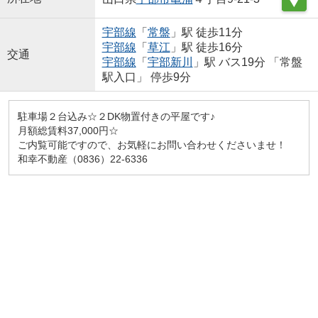
宇部線
「
常盤
」駅 徒歩11分
宇部線
「
草江
」駅 徒歩16分
交通
宇部線
「
宇部新川
」駅 バス19分 「常盤
駅入口」 停歩9分
駐車場２台込み☆２DK物置付きの平屋です♪
月額総賃料37,000円☆
ご内覧可能ですので、お気軽にお問い合わせくださいませ！
和幸不動産（0836）22-6336