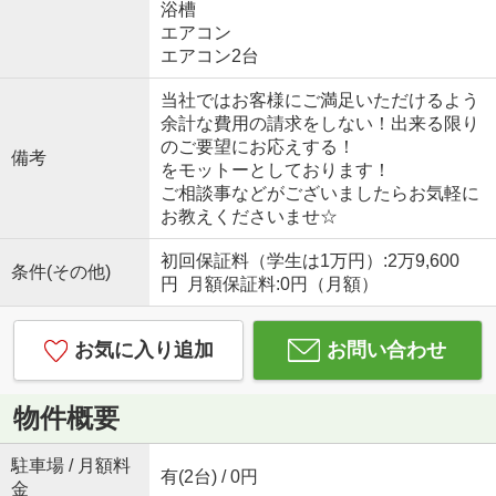
浴槽
エアコン
エアコン2台
当社ではお客様にご満足いただけるよう
余計な費用の請求をしない！出来る限り
のご要望にお応えする！
備考
をモットーとしております！
ご相談事などがございましたらお気軽に
お教えくださいませ☆
初回保証料（学生は1万円）:2万9,600
条件(その他)
円 月額保証料:0円（月額）
お気に入り追加
お問い合わせ
物件概要
駐車場 / 月額料
有(2台) / 0円
金